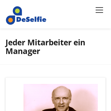
Selbstreflexion
Jeder Mitarbeiter ein
Magazin
Manager
Über uns
Newsletter
Kontakt