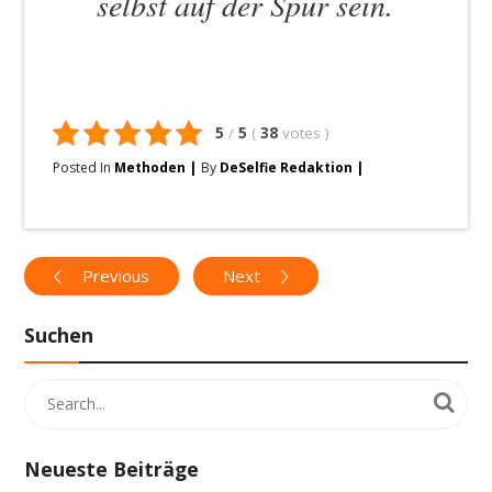
selbst auf der Spur sein.
5
/
5
(
38
votes
)
Posted In
Methoden
By
DeSelfie Redaktion
Previous
Next
Suchen
Neueste Beiträge