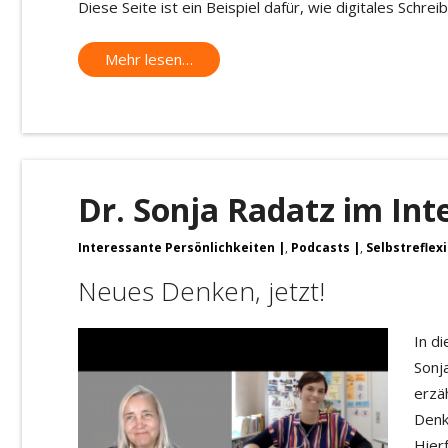
Diese Seite ist ein Beispiel dafür, wie digitales Schr
Mehr lesen…
Dr. Sonja Radatz im Int
Interessante Persönlichkeiten
,
Podcasts
,
Selbstreflex
Neues Denken, jetzt!
In d
Sonj
erzä
Denk
Hier