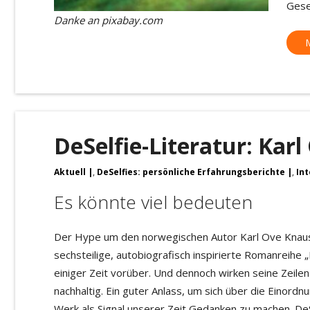
Gese
Danke an pixabay.com
DeSelfie-Literatur: Kar
Aktuell
,
DeSelfies: persönliche Erfahrungsberichte
,
In
Es könnte viel bedeuten
Der Hype um den norwegischen Autor Karl Ove Knau
sechsteilige, autobiografisch inspirierte Romanreihe „
einiger Zeit vorüber. Und dennoch wirken seine Zeilen 
nachhaltig. Ein guter Anlass, um sich über die Einord
Werk als Signal unserer Zeit Gedanken zu machen. DeS