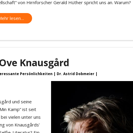
llschaft“ von Hirnforscher Gerald Hüther spricht uns an. Warum?
Mehr lesen…
l Ove Knausgård
teressante Persönlichkeiten
Dr. Astrid Dobmeier
sgård und seine
Min Kamp“ ist seit
bei vielen unter uns
nung von Knausgårds’
elfie-Literatur? Ein