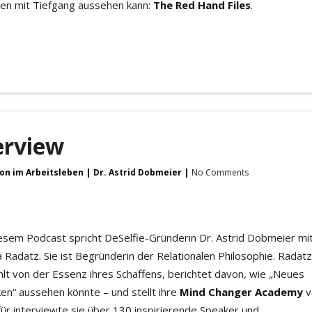
eiben mit Tiefgang aussehen kann:
The Red Hand Files
.
erview
ion im Arbeitsleben
Dr. Astrid Dobmeier
No Comments
iesem Podcast spricht DeSelfie-Gründerin Dr. Astrid Dobmeier mit
a Radatz. Sie ist Begründerin der Relationalen Philosophie. Radatz
hlt von der Essenz ihres Schaffens, berichtet davon, wie „Neues
en“ aussehen könnte – und stellt ihre
Mind Changer Academy
v
für interviewte sie über 130 inspirierende Speaker und