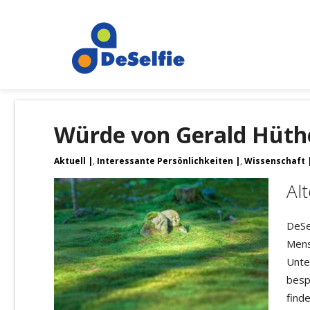
Würde von Gerald Hüther
Aktuell
,
Interessante Persönlichkeiten
,
Wissenschaft
Al
DeSe
Mens
Unte
bespr
find