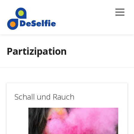
Selbstreflexion
Partizipation
Magazin
Über uns
Newsletter
Schall und Rauch
Kontakt