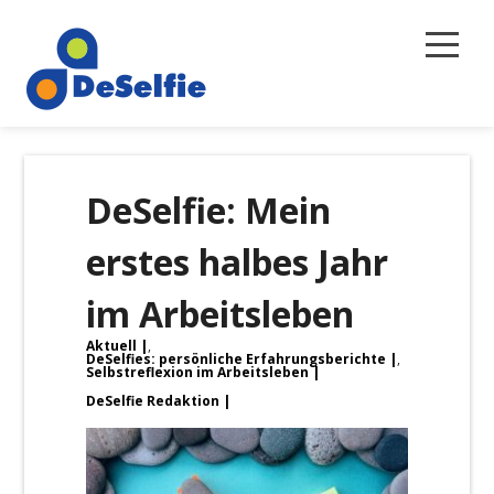
Selbstreflexion
DeSelfie: Mein
Magazin
erstes halbes Jahr
Über uns
im Arbeitsleben
Newsletter
Aktuell
,
Kontakt
DeSelfies: persönliche Erfahrungsberichte
,
Selbstreflexion im Arbeitsleben
DeSelfie Redaktion