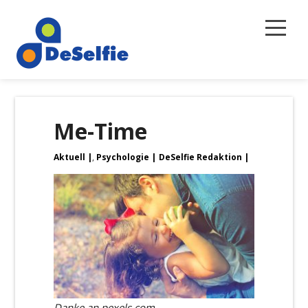
Selbstreflexion
Me-Time
Magazin
Aktuell
,
Psychologie
DeSelfie Redaktion
Über uns
Newsletter
Kontakt
Danke an pexels.com