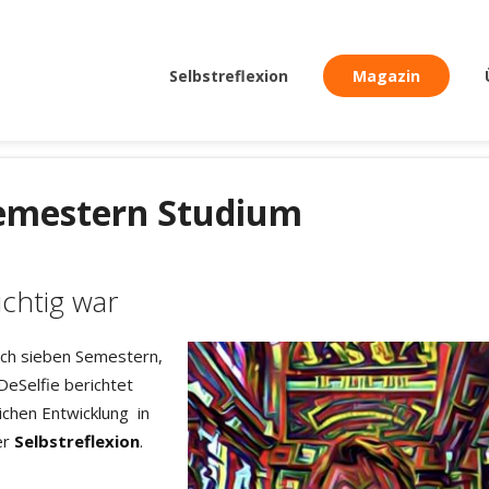
Selbstreflexion
Magazin
Semestern Studium
chtig war
ach sieben Semestern,
DeSelfie berichtet
ichen Entwicklung in
er
Selbstreflexion
.