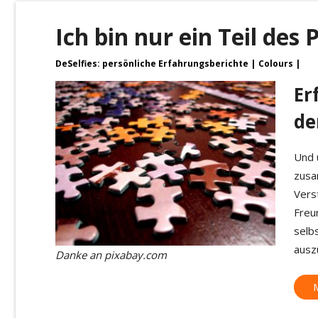
Ich bin nur ein Teil des 
DeSelfies: persönliche Erfahrungsberichte
Colours
Er
de
Und 
zusa
Vers
Freu
selb
ausz
Danke an pixabay.com