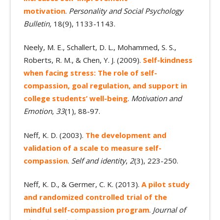
motivation
.
Personality and Social Psychology
Bulletin,
18(9), 1133-1143.
Neely, M. E., Schallert, D. L., Mohammed, S. S.,
Roberts, R. M., & Chen, Y. J. (2009).
Self-kindness
when facing stress: The role of self-
compassion, goal regulation, and support in
college students’ well-being
.
Motivation and
Emotion
,
33
(1), 88-97.
Neff, K. D. (2003).
The development and
validation of a scale to measure self-
compassion
.
Self and identity
,
2
(3), 223-250.
Neff, K. D., & Germer, C. K. (2013).
A pilot study
and randomized controlled trial of the
mindful self-compassion program
.
Journal of