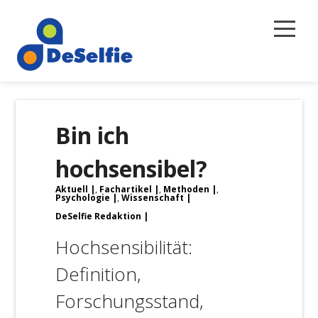
Selbstreflexion
Bin ich
Magazin
hochsensibel?
Über uns
Aktuell
,
Fachartikel
,
Methoden
,
Newsletter
Psychologie
,
Wissenschaft
DeSelfie Redaktion
Kontakt
Hochsensibilität:
Definition,
Forschungsstand,