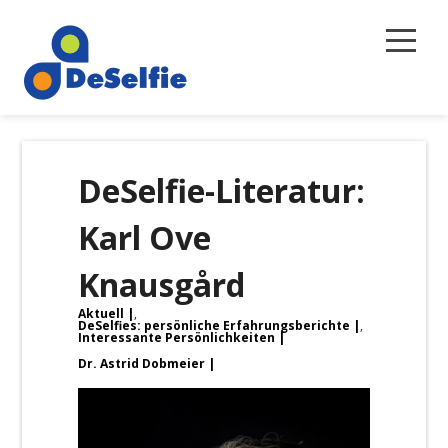
Selbstreflexion
DeSelfie-Literatur:
Magazin
Karl Ove
Über uns
Knausgård
Newsletter
Aktuell
,
Kontakt
DeSelfies: persönliche Erfahrungsberichte
,
Interessante Persönlichkeiten
Dr. Astrid Dobmeier