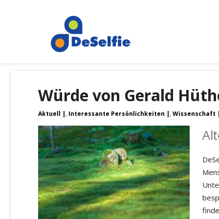
Würde von Gerald Hüther
Aktuell
,
Interessante Persönlichkeiten
,
Wissenschaft
Al
DeSe
Mens
Unte
bespr
find