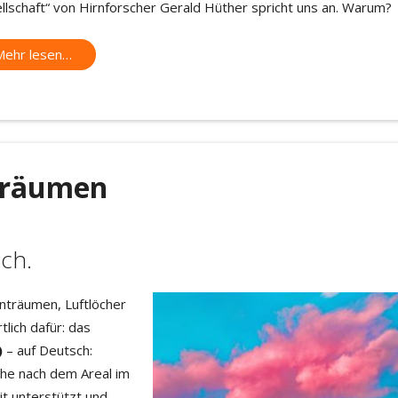
llschaft“ von Hirnforscher Gerald Hüther spricht uns an. Warum?
Mehr lesen…
träumen
ch.
inträumen, Luftlöcher
tlich dafür: das
)
– auf Deutsch:
che nach dem Areal im
it unterstützt und