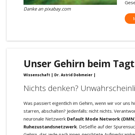
Gese
Danke an pixabay.com
Unser Gehirn beim Tag
Wissenschaft
Dr. Astrid Dobmeier
Nichts denken? Unwahrscheinli
Was passiert eigentlich im Gehirn, wenn wir vor uns h
starren, abschalten? Jedenfalls: nicht nichts. Verantwor
neuronale Netzwerk
Default Mode Network (DMN
Ruhezustandsnetzwerk
. DeSelfie auf der Spurensu
Gehirn, das jede nach innen gerichtete Aufmerksamke